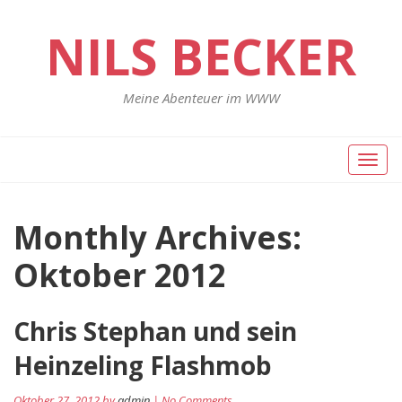
NILS BECKER
Meine Abenteuer im WWW
Toggl
naviga
Monthly Archives:
Oktober 2012
Chris Stephan und sein
Heinzeling Flashmob
Oktober 27, 2012 by
admin
| No Comments