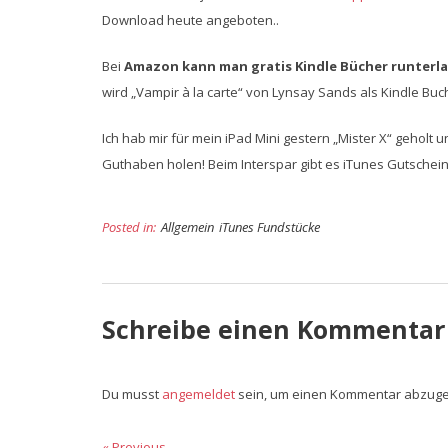
Download heute angeboten..
Bei
Amazon kann man gratis Kindle Bücher runterl
wird „Vampir à la carte“ von Lynsay Sands als Kindle Bu
Ich hab mir für mein iPad Mini gestern „Mister X“ geholt 
Guthaben holen! Beim Interspar gibt es iTunes Gutscheine
Posted in:
Allgemein
iTunes Fundstücke
Schreibe einen Kommentar
Du musst
angemeldet
sein, um einen Kommentar abzug
Beitragsnavigation
« Previous
Previous
Next