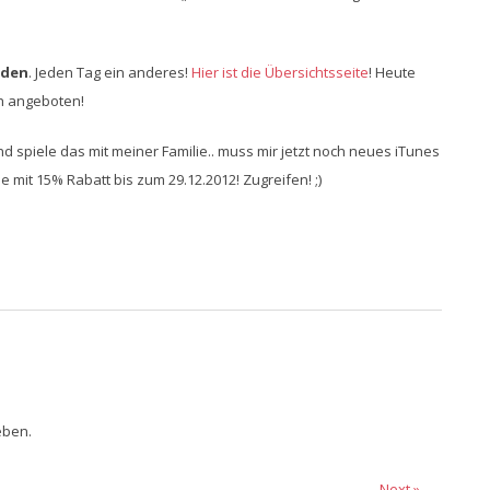
aden
. Jeden Tag ein anderes!
Hier ist die Übersichtsseite
! Heute
ch angeboten!
und spiele das mit meiner Familie.. muss mir jetzt noch neues iTunes
 mit 15% Rabatt bis zum 29.12.2012! Zugreifen! ;)
eben.
Next »