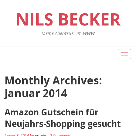
NILS BECKER
Meine Abenteuer im WWW
Toggl
naviga
Monthly Archives:
Januar 2014
Amazon Gutschein für
Neujahrs-Shopping gesucht
Januar 3, 2014 by
admin
| 2 Comments