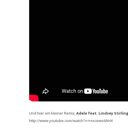
Und hier ein kleiner Remix,
Adele feat. Lindsey Stirling
http://www.youtube.com/watch?v=rxxcewo6AH4