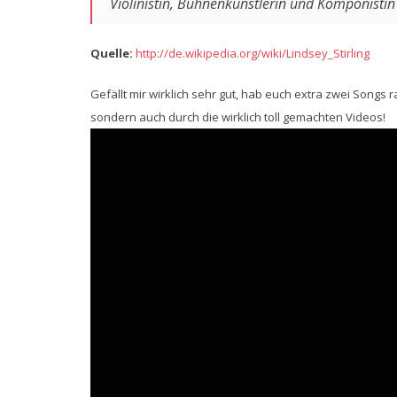
Violinistin, Bühnenkünstlerin und Komponistin
Quelle:
http://de.wikipedia.org/wiki/Lindsey_Stirling
Gefällt mir wirklich sehr gut, hab euch extra zwei Songs 
sondern auch durch die wirklich toll gemachten Videos!