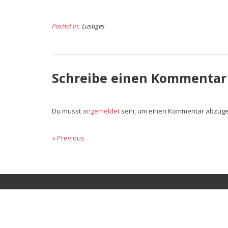
Posted in:
Lustiges
Schreibe einen Kommentar
Du musst
angemeldet
sein, um einen Kommentar abzug
Beitragsnavigation
« Previous
Previous
Next
post:
post: