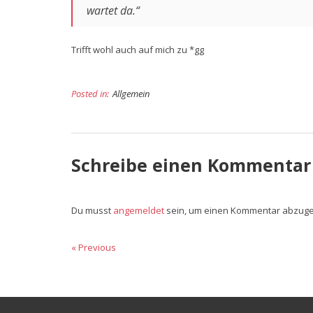
wartet da.“
Trifft wohl auch auf mich zu *gg
Posted in:
Allgemein
Schreibe einen Kommentar
Du musst
angemeldet
sein, um einen Kommentar abzug
Beitragsnavigation
« Previous
Previous
Next
post:
post: