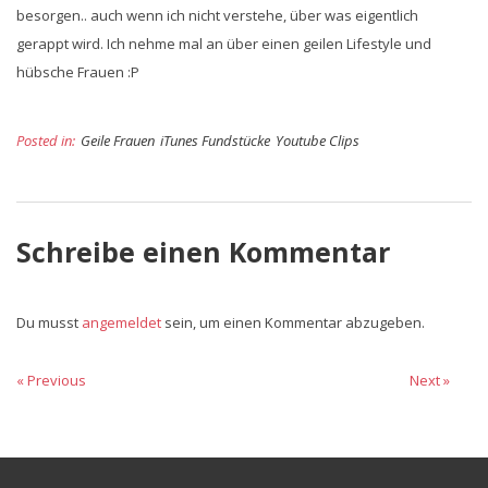
besorgen.. auch wenn ich nicht verstehe, über was eigentlich
gerappt wird. Ich nehme mal an über einen geilen Lifestyle und
hübsche Frauen :P
Posted in:
Geile Frauen
iTunes Fundstücke
Youtube Clips
Schreibe einen Kommentar
Du musst
angemeldet
sein, um einen Kommentar abzugeben.
Beitragsnavigation
« Previous
Previous
Next
Next »
post:
post: