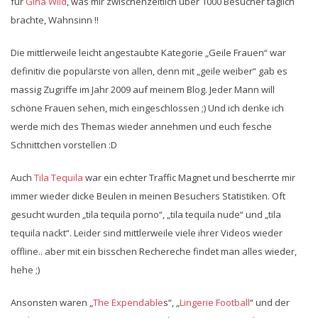
für
Gina Wild
, was mir zwischenzeitlich über 1000 Besucher täglich
brachte, Wahnsinn !!
Die mittlerweile leicht angestaubte Kategorie „Geile Frauen“ war
definitiv die populärste von allen, denn mit „geile weiber“ gab es
massig Zugriffe im Jahr 2009 auf meinem Blog. Jeder Mann will
schöne Frauen sehen, mich eingeschlossen ;) Und ich denke ich
werde mich des Themas wieder annehmen und euch fesche
Schnittchen vorstellen :D
Auch
Tila Tequila
war ein echter Traffic Magnet und bescherrte mir
immer wieder dicke Beulen in meinen Besuchers Statistiken. Oft
gesucht wurden „tila tequila porno“, „tila tequila nude“ und „tila
tequila nackt“. Leider sind mittlerweile viele ihrer Videos wieder
offline.. aber mit ein bisschen Rechereche findet man alles wieder,
hehe ;)
Ansonsten waren „
The Expendable
s“, „
Lingerie Football
“ und der