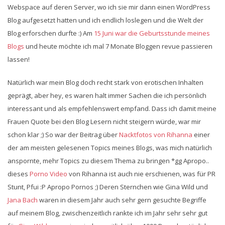
Webspace auf deren Server, wo ich sie mir dann einen WordPress
Blog aufgesetzt hatten und ich endlich loslegen und die Welt der
Blog erforschen durfte :) Am
15 Juni war die Geburtsstunde meines
Blogs
und heute möchte ich mal 7 Monate Bloggen revue passieren
lassen!
Natürlich war mein Blog doch recht stark von erotischen Inhalten
geprägt, aber hey, es waren halt immer Sachen die ich persönlich
interessant und als empfehlenswert empfand. Dass ich damit meine
Frauen Quote bei den Blog Lesern nicht steigern würde, war mir
schon klar ;) So war der Beitrag über
Nacktfotos von Rihanna
einer
der am meisten gelesenen Topics meines Blogs, was mich natürlich
anspornte, mehr Topics zu diesem Thema zu bringen *gg Apropo..
dieses
Porno Video
von Rihanna ist auch nie erschienen, was für PR
Stunt, Pfui :P Apropo Pornos ;) Deren Sternchen wie Gina Wild und
Jana Bach
waren in diesem Jahr auch sehr gern gesuchte Begriffe
auf meinem Blog, zwischenzeitlich rankte ich im Jahr sehr sehr gut