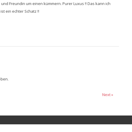
a und Freundin um einen kümmern. Purer Luxus !! Das kann ich
ist ein echter Schatz !!
eben.
Next »