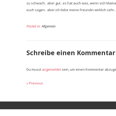
zu schwach.. aber gut.. es hat auch was, wenn sich Mam
euch sagen.. aber ich liebe meine Freundin wirklich sehr.. 
Posted in:
Allgemein
Schreibe einen Kommentar
Du musst
angemeldet
sein, um einen Kommentar abzug
Beitragsnavigation
« Previous
Previous
Next
post:
post: